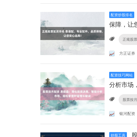
配资炒股排名
保障，让
正规股
方正证券
配资技巧网站
分析市场
股票按
银河配资
股
炒股工具