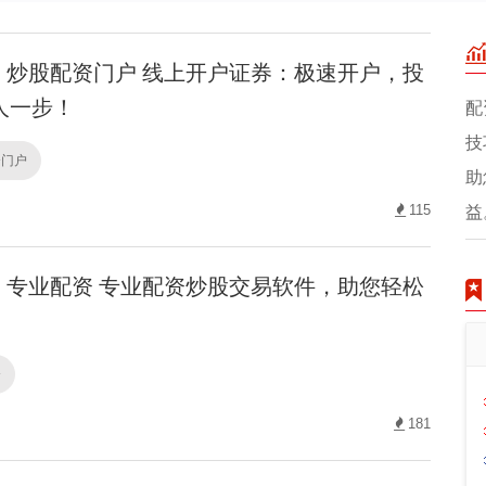
炒股配资门户 线上开户证券：极速开户，投
人一步！
配
技
资门户
助
115
益
专业配资 专业配资炒股交易软件，助您轻松
资
181