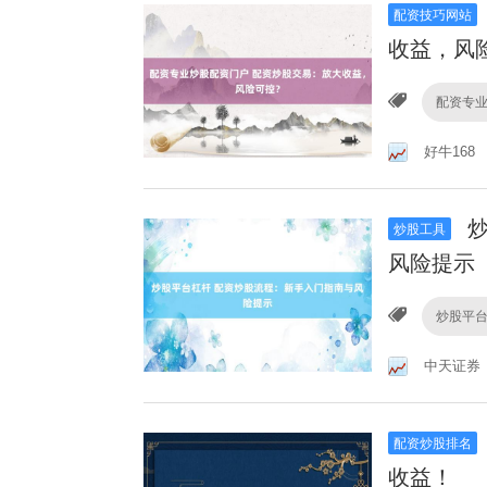
配资技巧网站
收益，风
配资专
好牛168
炒
炒股工具
风险提示
炒股平
中天证券
配资炒股排名
收益！