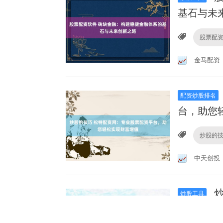
基石与未
股票配
金马配资
配资炒股排名
台，助您
炒股的
中天创投
炒
炒股工具
道，把握