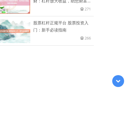
财：杠杆放大收益，助您财富增
值！
271
股票杠杆正规平台 股票投资入
门：新手必读指南
266