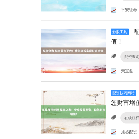
平安证券
配
炒股工具
值！
配资查
聚宝盆
配资技巧网站
您财富增
在线杠
旭盛配资