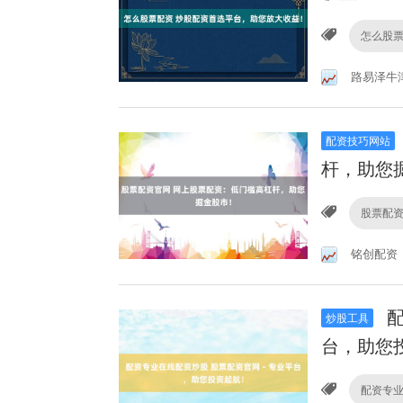
怎么股
路易泽牛
配资技巧网站
杆，助您
股票配
铭创配资
配
炒股工具
台，助您
配资专