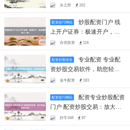
险、稳收益指南
永之胜
202
炒股配资门户 线
配资技巧网站
上开户证券：极速开户，投
资理财快人一步！
合优投资
116
专业配资 专业配
配资炒股排名
资炒股交易软件，助您轻松
盈利
金牛配资
183
配资专业炒股配资
配资技巧网站
门户 配资炒股交易：放大收
益，风险可控？
好牛168
97