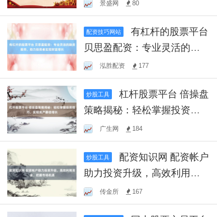
掘金新机遇！
景盛网
80
有杠杆的股票平台
配资技巧网站
贝思盈配资：专业灵活的融
资服务，助力投资者实现财
泓胜配资
177
富增长
杠杆股票平台 倍操盘
炒股工具
策略揭秘：轻松掌握投资技
巧，实现资产翻倍增长
广生网
184
配资知识网 配资帐户
炒股工具
助力投资升级，高效利用资
金，把握市场机遇
传金所
167