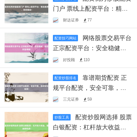
门户 票线上配资平台：精选
推荐，助您掘金！
财达证券
77
网络股票交易平台
配资技巧网站
正宗配资平台：安全稳健，
助您财富增值！
好投顾
110
靠谱期货配资 正
配资炒股排名
规平台配资，安全可靠，助
您轻松投资！
三元证券
59
配资炒股网选择 股票
炒股工具
白银配资：杠杆放大收益，