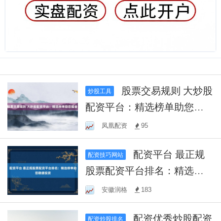
股票交易规则 大炒股
炒股工具
配资平台：精选榜单助您掘
金！
凤凰配资
95
配资平台 最正规
配资技巧网站
股票配资平台排名：精选榜
单助您稳健投资
安徽润格
183
配资优秀炒股配资
配资炒股排名