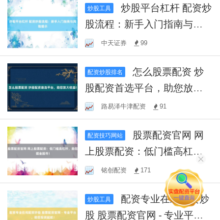
炒股平台杠杆 配资炒
炒股工具
股流程：新手入门指南与风
险提示
中天证券
99
怎么股票配资 炒
配资炒股排名
股配资首选平台，助您放大
收益！
路易泽牛津配资
91
股票配资官网 网
配资技巧网站
上股票配资：低门槛高杠
杆，助您掘金股市！
铭创配资
171
配资专业在线配资炒
炒股工具
股 股票配资官网 - 专业平