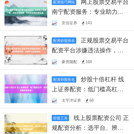
网上股票交易平台
配资技巧网站
南宁配资服务：专业助力投
资者，高效资金配置，共创
安信证券
143
财富增长新机遇
正规股票交易平台
配资炒股排名
配资平台涉嫌违法操作，投
资者须警惕风险，远离非法
豪资随配
168
金融活动
炒股十倍杠杆 线
配资炒股排名
上证券配资：低门槛高杠
杆，助您把握投资机遇！
太平洋证券
68
线上股票配资公司 正
炒股工具
规配资分析：选平台、辨风